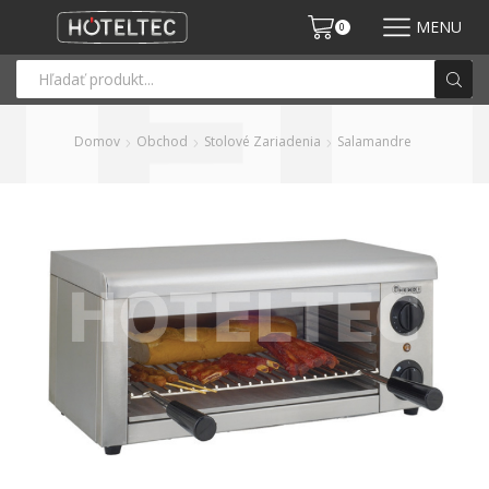
MENU
0
Domov
Obchod
Stolové Zariadenia
Salamandre