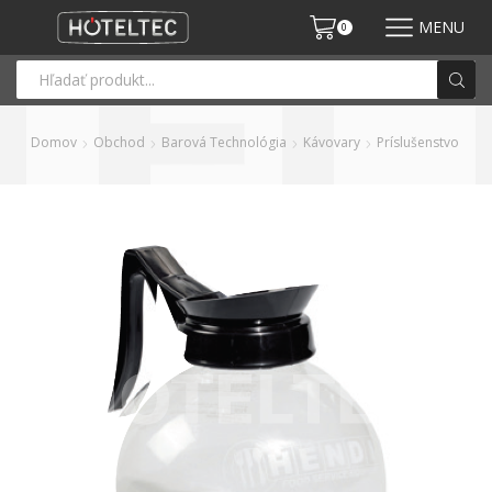
MENU
0
Domov
Obchod
Barová Technológia
Kávovary
Príslušenstvo