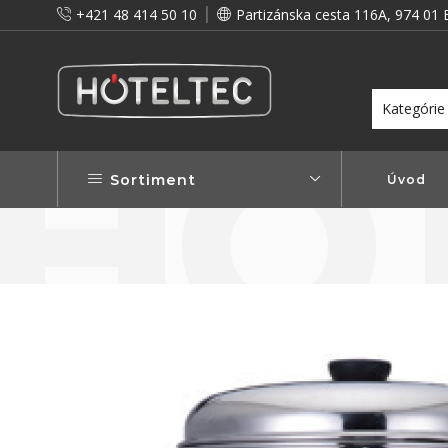
+421 48 414 50 10
Partizánska cesta 116A, 974 01 
itou a preto vám prinášame vernostné zľavy!
Viac...
Sortiment
Úvod