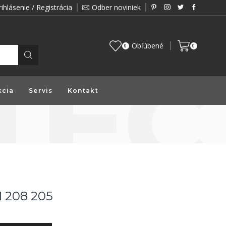
rihlásenie / Registrácia
Odber noviniek
Zákazník je pre nás prioritou a preto vám prin
Obľúbené
0
0
kcia
Servis
Kontakt
I 208 205