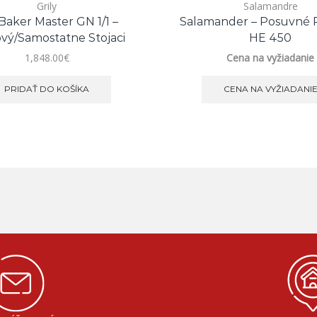
Grily
Salamandre
 Baker Master GN 1/1 –
Salamander – Posuvné
vý/samostatne Stojaci
HE 450
1,848.00
€
Cena na vyžiadanie
PRIDAŤ DO KOŠÍKA
CENA NA VYŽIADANI