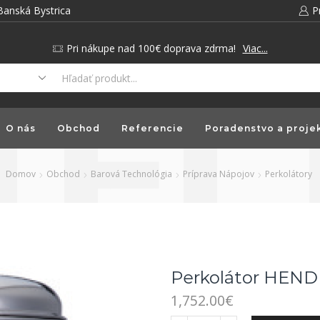
Banská Bystrica
P
Pri nákupe nad 100€ doprava zdrma!
Viac...
O nás
Obchod
Referencie
Poradenstvo a proje
Domov
Obchod
Barová Technológia
Príprava Nápojov
Perkolátory
Perkolátor HEND
1,752.00
€