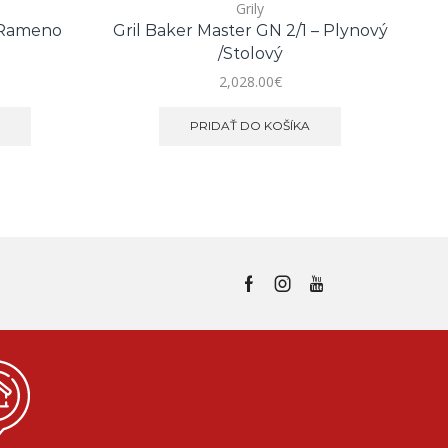
Grily
 Rameno
Gril Baker Master GN 2/1 – Plynový
/stolový
2,028.00
€
E
PRIDAŤ DO KOŠÍKA