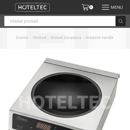
MENU
0
Domov
Obchod
Stolové Zariadenia
Indukčné Varidlá