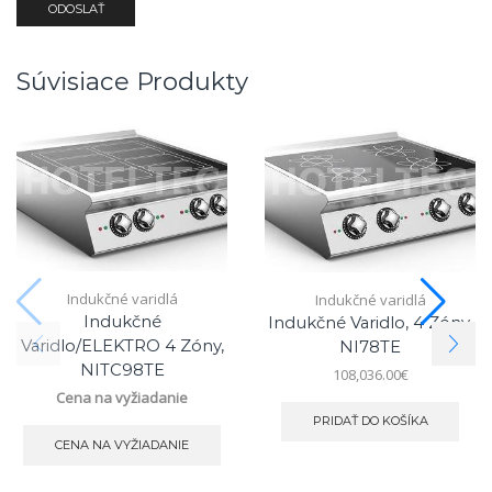
Súvisiace Produkty
Indukčné varidlá
Indukčné varidlá
Indukčné
Indukčné Varidlo, 4 Zóny,
Varidlo/ELEKTRO 4 Zóny,
NI78TE
NITC98TE
108,036.00
€
Cena na vyžiadanie
PRIDAŤ DO KOŠÍKA
CENA NA VYŽIADANIE