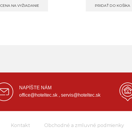
CENA NA VYŽIADANIE
PRIDAŤ DO KOŠÍKA
NAPÍŠTE NÁM
office@hoteltec.sk , servis@hoteltec.sk
Kontakt
Obchodné a zmluvné podmienky