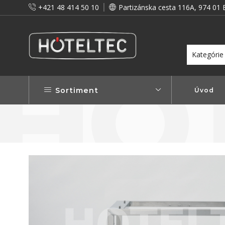
+421 48 414 50 10
Partizánska cesta 116A, 974 01 
itou a preto vám prinášame vernostné zľavy!
Viac...
Sortiment
Úvod