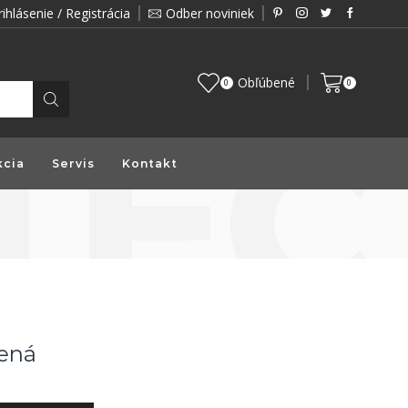
rihlásenie / Registrácia
Odber noviniek
Zákazník je pre nás prioritou a preto vám prin
Obľúbené
0
0
kcia
Servis
Kontakt
rená