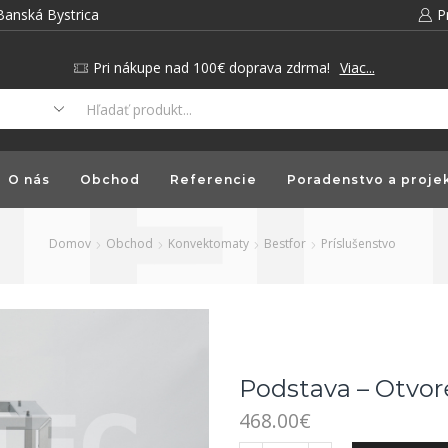
Banská Bystrica
P
Pri nákupe nad 100€ doprava zdrma!
Viac...
O nás
Obchod
Referencie
Poradenstvo a proje
Domov
Obchod
Konvektomaty
Bestfor
Príslušenstvo
Podstava – Otvo
468.00
€