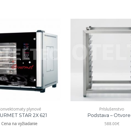
onvektomaty plynové
Príslušenstvo
URMET STAR 2X 621
Podstava – Otvore
Cena na vyžiadanie
588.00
€