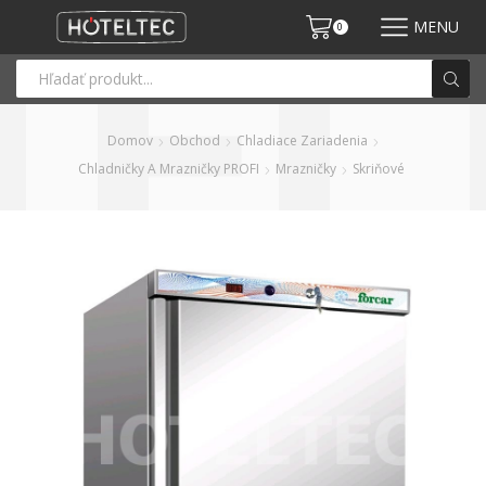
MENU
0
Domov
Obchod
Chladiace Zariadenia
Chladničky A Mrazničky PROFI
Mrazničky
Skriňové