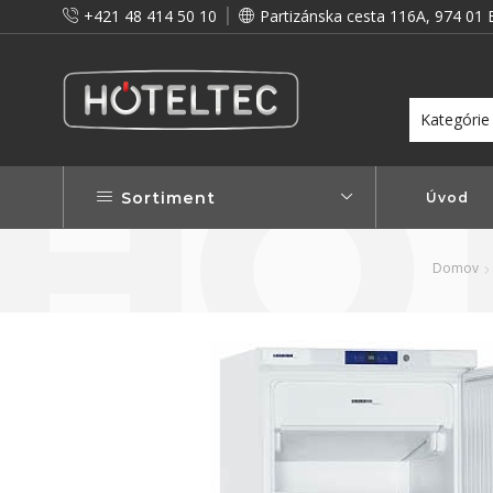
+421 48 414 50 10
Partizánska cesta 116A, 974 01 
itou a preto vám prinášame vernostné zľavy!
Viac...
Sortiment
Úvod
Domov