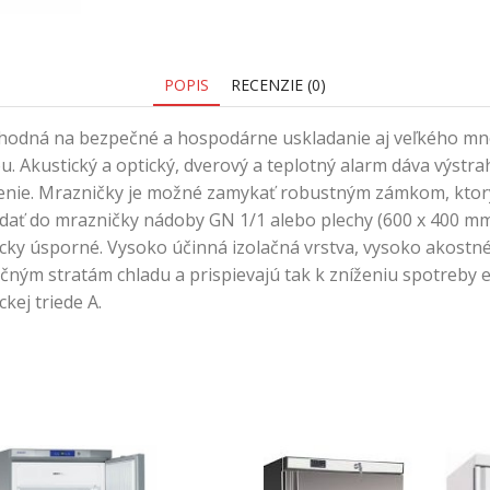
POPIS
RECENZIE (0)
hodná na bezpečné a hospodárne uskladanie aj veľkého mno
 Akustický a optický, dverový a teplotný alarm dáva výstra
ešenie. Mrazničky je možné zamykať robustným zámkom, ktor
dať do mrazničky nádoby GN 1/1 alebo plechy (600 x 400 mm
cky úsporné. Vysoko účinná izolačná vrstva, vysoko akostné
čným stratám chladu a prispievajú tak k zníženiu spotreby e
kej triede A.