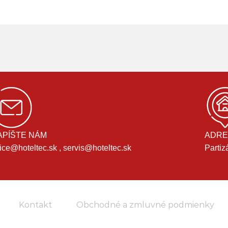
APÍŠTE NÁM
ADRE
fice@hoteltec.sk , servis@hoteltec.sk
Partiz
Kontakt
Obchodné a zmluvné podmienky