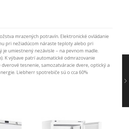
žstva mrazených potravín. Elektronické ovládanie
hu pri nežiadúcom náraste teploty alebo pri
ý je umiestnený nezávisle – na pevnom madle.
). K výbave patrí automatické odmrazovanie
 dverové tesnenie, samozatváracie dvere, optický a
nergie. Liebherr spotrebiče sú o cca 60%