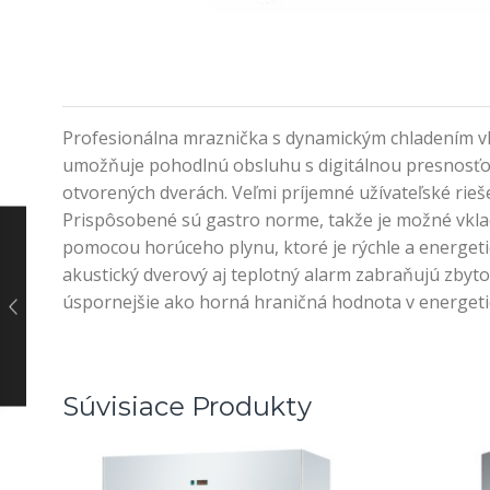
Profesionálna mraznička s dynamickým chladením v
umožňuje pohodlnú obsluhu s digitálnou presnosťou.
otvorených dverách. Veľmi príjemné užívateľské ri
Prispôsobené sú gastro norme, takže je možné vkla
pomocou horúceho plynu, ktoré je rýchle a energeti
akustický dverový aj teplotný alarm zabraňujú zbyto
úspornejšie ako horná hraničná hodnota v energetic
Súvisiace Produkty