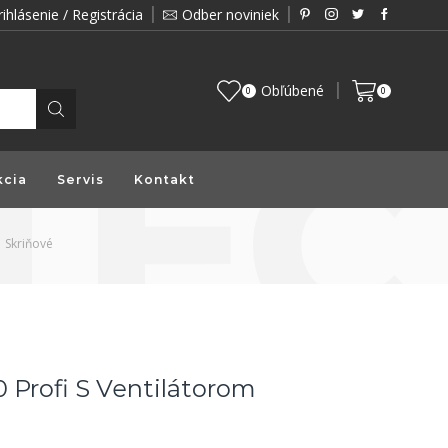
rihlásenie / Registrácia
Odber noviniek
Zákazník je pre nás prioritou a preto vám prin
Obľúbené
0
0
kcia
Servis
Kontakt
Skriňové
 Profi S Ventilátorom