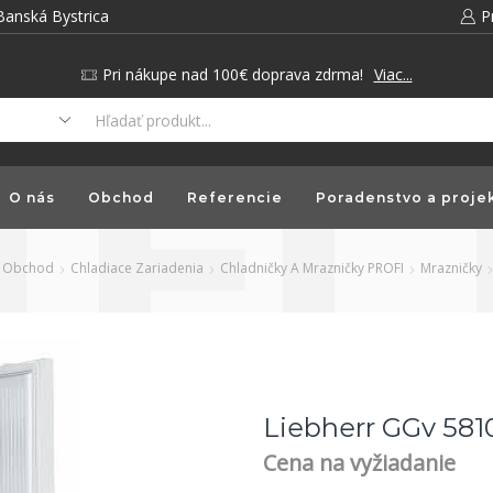
Banská Bystrica
P
Pri nákupe nad 100€ doprava zdrma!
Viac...
O nás
Obchod
Referencie
Poradenstvo a proje
Obchod
Chladiace Zariadenia
Chladničky A Mrazničky PROFI
Mrazničky
Liebherr GGv 5810
Cena na vyžiadanie