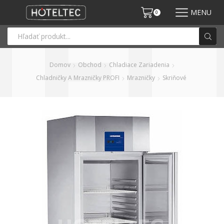
MENU
0
Domov
Obchod
Chladiace Zariadenia
Chladničky A Mrazničky PROFI
Mrazničky
Skriňové