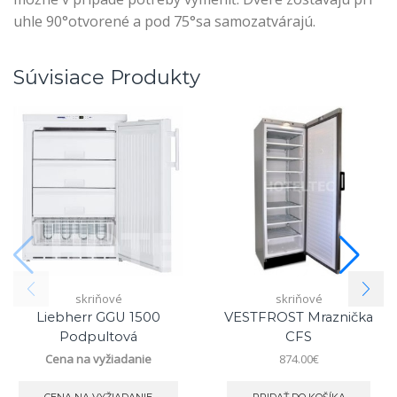
uhle 90°otvorené a pod 75°sa samozatvárajú.
Súvisiace Produkty
skriňové
skriňové
Liebherr GGU 1500
VESTFROST Mraznička
Podpultová
CFS
Cena na vyžiadanie
874.00
€