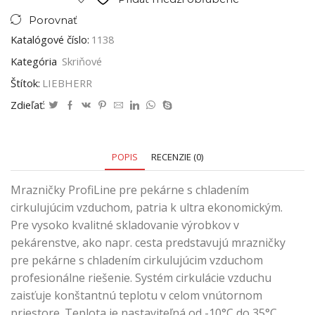
Porovnať
Katalógové číslo:
1138
Kategória
Skriňové
Štítok:
LIEBHERR
Zdieľať:
POPIS
RECENZIE (0)
Mrazničky ProfiLine pre pekárne s chladením
cirkulujúcim vzduchom, patria k ultra ekonomickým.
Pre vysoko kvalitné skladovanie výrobkov v
pekárenstve, ako napr. cesta predstavujú mrazničky
pre pekárne s chladením cirkulujúcim vzduchom
profesionálne riešenie. Systém cirkulácie vzduchu
zaisťuje konštantnú teplotu v celom vnútornom
priestore. Teplota je nastaviteľná od -10°C do 35°C.