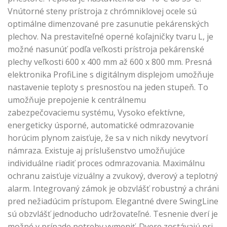
Vnútorné steny prístroja z chrómniklovej ocele sú
optimálne dimenzované pre zasunutie pekárenských
plechov. Na prestaviteľné operné koľajničky tvaru L, je
možné nasunúť podľa veľkosti prístroja pekárenské
plechy veľkosti 600 x 400 mm až 600 x 800 mm. Presná
elektronika ProfiLine s digitálnym displejom umožňuje
nastavenie teploty s presnosťou na jeden stupeň. To
umožňuje prepojenie k centrálnemu
zabezpečovaciemu systému, Vysoko efektívne,
energeticky úsporné, automatické odmrazovanie
horúcim plynom zaisťuje, že sa v nich nikdy nevytvorí
námraza. Existuje aj príslušenstvo umožňujúce
individuálne riadiť proces odmrazovania. Maximálnu
ochranu zaisťuje vizuálny a zvukový, dverový a teplotný
alarm. Integrovaný zámok je obzvlášť robustný a chráni
pred nežiadúcim prístupom. Elegantné dvere SwingLine
sú obzvlášť jednoducho udržovateľné. Tesnenie dverí je
možné v prípade potreby vymeniť. Dvere zostávajú pri