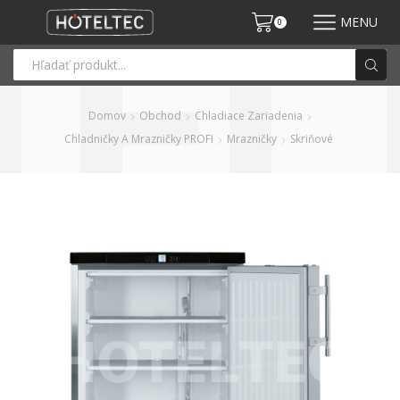
MENU
0
Domov
Obchod
Chladiace Zariadenia
Chladničky A Mrazničky PROFI
Mrazničky
Skriňové