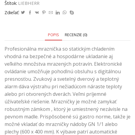
Štítok:
LIEBHERR
Zdieľať:
POPIS
RECENZIE (0)
Profesionálna mraznička so statickým chladením
vhodná na bezpečné a hospodárne ukladanie aj
veľkého množstva mrazených potravín. Elektronické
ovládanie umožňuje pohodlnú obsluhu s digitálnou
presnosťou. Zvukový a svetelný dverový a teplotný
alarm dáva výstrahu pri nežiadúcom náraste teploty
alebo pri otvorených dverách. Veľmi príjemné
úžívateľské riešenie. Mrazničky je možné zamykať
robustným zámkom , ktorý je umiestnený nezávisle na
pevnom madle. Prispôsobené sú gastro norme, takže je
možné vkladať do mrazničky nádoby GN 1/1 alebo
plechy (600 x 400 mm). K výbave patrí automatické