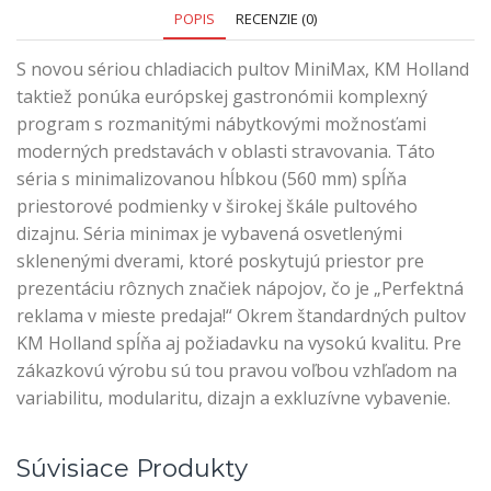
POPIS
RECENZIE (0)
S novou sériou chladiacich pultov MiniMax, KM Holland
taktiež ponúka európskej gastronómii komplexný
program s rozmanitými nábytkovými možnosťami
moderných predstavách v oblasti stravovania. Táto
séria s minimalizovanou hĺbkou (560 mm) spĺňa
priestorové podmienky v širokej škále pultového
dizajnu. Séria minimax je vybavená osvetlenými
sklenenými dverami, ktoré poskytujú priestor pre
prezentáciu rôznych značiek nápojov, čo je „Perfektná
reklama v mieste predaja!“ Okrem štandardných pultov
KM Holland spĺňa aj požiadavku na vysokú kvalitu. Pre
zákazkovú výrobu sú tou pravou voľbou vzhľadom na
variabilitu, modularitu, dizajn a exkluzívne vybavenie.
Súvisiace Produkty