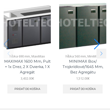
hĺbka 690 mm
,
MaxiMax
hĺbka 560 mm
,
MiniMax
MAXIMAX 1600 Mm, Pult
MINIMAX Box/
+ 1x Drez, 2 X Dvierka, 1 X
Trojkrídlové/1645 Mm,
Agregát
Bez Agregátu
3,432.00
€
1,512.00
€
PRIDAŤ DO KOŠÍKA
PRIDAŤ DO KOŠÍKA