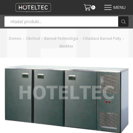
MENU
0
Domov
Obchod
Barová Technológia
Chladiace Barové Pulty
MiniMax