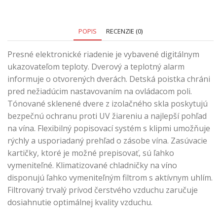
POPIS
RECENZIE (0)
Presné elektronické riadenie je vybavené digitálnym
ukazovateľom teploty. Dverový a teplotný alarm
informuje o otvorených dverách. Detská poistka chráni
pred nežiadúcim nastavovaním na ovládacom poli.
Tónované sklenené dvere z izolačného skla poskytujú
bezpečnú ochranu proti UV žiareniu a najlepší pohľad
na vína. Flexibilný popisovací systém s klipmi umožňuje
rýchly a usporiadaný prehľad o zásobe vína. Zasúvacie
kartičky, ktoré je možné prepisovať, sú ľahko
vymeniteľné. Klimatizované chladničky na víno
disponujú ľahko vymeniteľným filtrom s aktívnym uhlím.
Filtrovaný trvalý prívod čerstvého vzduchu zaručuje
dosiahnutie optimálnej kvality vzduchu.