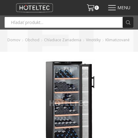
MENU
0
Domov
Obchod
Chladiace Zariadenia
Vinotéky
Klimatizované