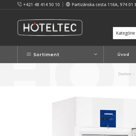
+421 48 414 50 10
Partizánska cesta 116A, 974 01 
itou a preto vám prinášame vernostné zľavy!
Viac...
Sortiment
Úvod
Domov