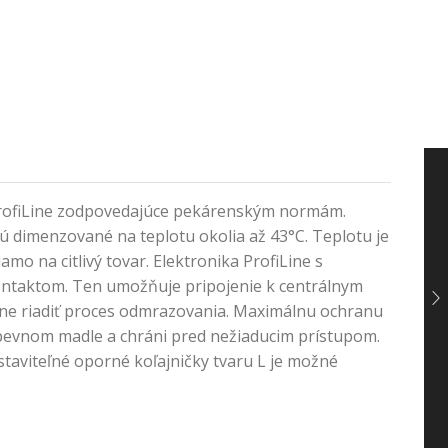
 ProfiLine zodpovedajúce pekárenským normám.
sú dimenzované na teplotu okolia až 43°C. Teplotu je
o na citlivý tovar. Elektronika ProfiLine s
ontaktom. Ten umožňuje pripojenie k centrálnym
lne riadiť proces odmrazovania. Maximálnu ochranu
a pevnom madle a chráni pred nežiaducim prístupom.
taviteľné oporné koľajničky tvaru L je možné