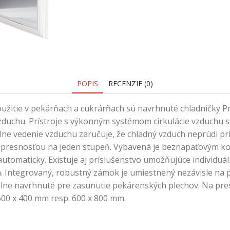
POPIS
RECENZIE (0)
použitie v pekárňach a cukrárňach sú navrhnuté chladničky
 vzduchu. Prístroje s výkonným systémom cirkulácie vzduchu 
ne vedenie vzduchu zaručuje, že chladný vzduch neprúdi priam
s presnosťou na jeden stupeň. Vybavená je beznapäťovým k
utomaticky. Existuje aj príslušenstvo umožňujúce individuá
arm. Integrovaný, robustný zámok je umiestnený nezávisle n
lne navrhnuté pre zasunutie pekárenských plechov. Na pres
600 x 400 mm resp. 600 x 800 mm.