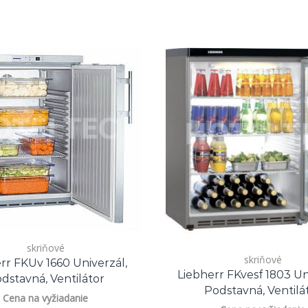
skriňové
skriňové
rr FKUv 1660 Univerzál,
Liebherr FKvesf 1803 Un
dstavná, Ventilátor
Podstavná, Ventilá
Cena na vyžiadanie