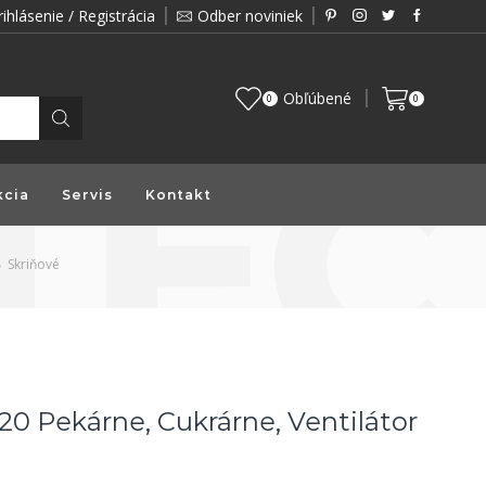
rihlásenie / Registrácia
Odber noviniek
Zákazník je pre nás prioritou a preto vám prin
Obľúbené
0
0
kcia
Servis
Kontakt
Skriňové
20 Pekárne, Cukrárne, Ventilátor