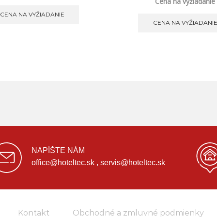
Cena na vyžiadanie
CENA NA VYŽIADANIE
CENA NA VYŽIADANI
NAPÍŠTE NÁM
office@hoteltec.sk , servis@hoteltec.sk
Kontakt
Obchodné a zmluvné podmienky