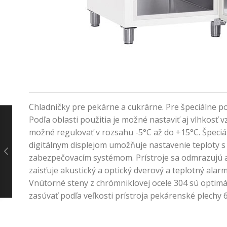
Chladničky pre pekárne a cukrárne. Pre špeciálne 
Podľa oblasti použitia je možné nastaviť aj vlhkosť
možné regulovať v rozsahu -5°C až do +15°C. Špeciál
digitálnym displejom umožňuje nastavenie teploty 
zabezpečovacím systémom. Prístroje sa odmrazujú a
zaisťuje akustický a optický dverový a teplotný al
Vnútorné steny z chrómniklovej ocele 304 sú optimá
zasúvať podľa veľkosti prístroja pekárenské plechy 