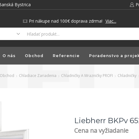
Banská Bystrica
P
Pri nákupe nad 100€ doprava zdrma!
Viac...
O nás
Obchod
Referencie
Poradenstvo a proje
Obchod
Chladiace Zariadenia
Chladničky A Mrazničky PROFI
Chladničky
Liebherr BKPv 65
Cena na vyžiadanie