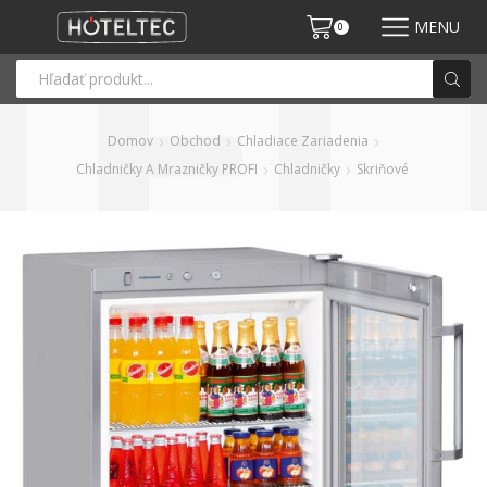
MENU
0
Domov
Obchod
Chladiace Zariadenia
Chladničky A Mrazničky PROFI
Chladničky
Skriňové