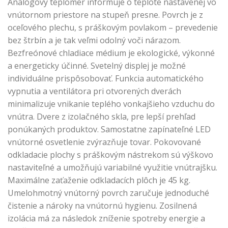
Analógový teplomer informuje o teplote nastavenej vo
vnútornom priestore na stupeň presne. Povrch je z
oceľového plechu, s práškovým povlakom – prevedenie
bez štrbín a je tak veľmi odolný voči nárazom.
Bezfreónové chladiace médium je ekologické, výkonné
a energeticky účinné. Svetelný displej je možné
individuálne prispôsobovať. Funkcia automatického
vypnutia a ventilátora pri otvorených dverách
minimalizuje vnikanie teplého vonkajšieho vzduchu do
vnútra. Dvere z izolačného skla, pre lepší prehľad
ponúkaných produktov. Samostatne zapínateľné LED
vnútorné osvetlenie zvýrazňuje tovar. Pokovované
odkladacie plochy s práškovým nástrekom sú výškovo
nastaviteľné a umožňujú variabilné využitie vnútrajšku.
Maximálne zaťaženie odkladacích plôch je 45 kg.
Umelohmotný vnútorný povrch zaručuje jednoduché
čistenie a nároky na vnútornú hygienu. Zosilnená
izolácia má za následok zníženie spotreby energie a