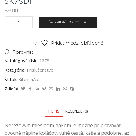
5K7SDH
89.00
€
PRIDAŤ DO KOŠÍKA
Pridať medzi obľúbené
Porovnať
Katalógové číslo:
1278
Kategória
Príslušenstvo
Štítok:
KitchenAid
Zdieľať:
POPIS
RECENZIE (0)
Nerezovým miesiacim hákom je možné pripravovať
ovocné náplne koláčov, tuhé cestá, kaše a podobne, až