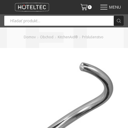
MENU
0
Domov
Obchod
KitchenAid®
Príslušenstvo