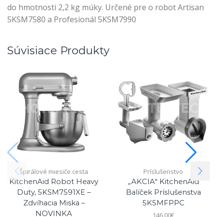
do hmotnosti 2,2 kg múky. Určené pre o robot Artisan
5KSM7580 a Profesionál 5KSM7990
Súvisiace Produkty
Špirálové miesiče cesta
Príslušenstvo
KitchenAid Robot Heavy
„AKCIA“ KitchenAid
Duty, 5KSM7591XE –
Balíček Príslušenstva
Zdvíhacia Miska –
5KSMFPPC
NOVINKA
146.00
€