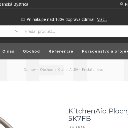
Banská Bystrica
P
Pri nákupe nad 100€ doprava zdrma!
Viac...
O nás
Obchod
Referencie
Poradenstvo a proje
Domov
Obchod
KitchenAid®
Príslušenstvo
KitchenAid Ploch
5K7FB
29.00
€