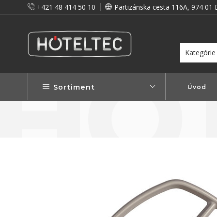
+421 48 414 50 10
Partizánska cesta 116A, 974 01 
itou a preto vám prinášame vernostné zľavy!
Viac...
Sortiment
Úvod