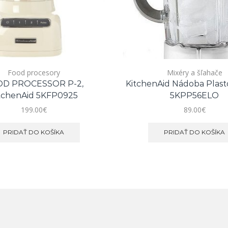
Food procesory
Mixéry a šľahače
D PROCESSOR P-2,
KitchenAid Nádoba Plasto
tchenAid 5KFP0925
5KPP56ELO
199.00
€
89.00
€
PRIDAŤ DO KOŠÍKA
PRIDAŤ DO KOŠÍKA