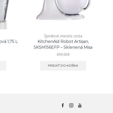
Špirálové miesiče cesta
vá 1,75 L
KitchenAid Robot Artisan,
Ki
5KSM156EFP – Sklenená Misa
699.00
€
PRIDAŤ DO KOŠÍKA