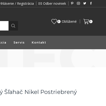
rihlásenie / Registrácia
Odber noviniek
Zákazník je pre nás prioritou a preto vám prin
Obľúbené
0
0
kcia
Servis
Kontakt
ý Šľahač Nikel Postriebrený