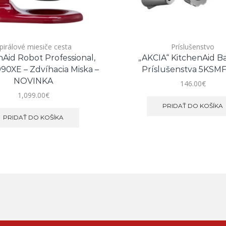
pirálové miesiče cesta
Príslušenstvo
nAid Robot Professional,
„AKCIA“ KitchenAid B
0XE – Zdvíhacia Miska –
Príslušenstva 5KSM
NOVINKA
146.00
€
1,099.00
€
PRIDAŤ DO KOŠÍKA
PRIDAŤ DO KOŠÍKA