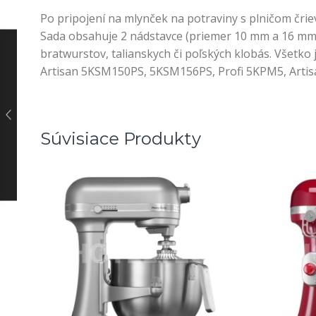
Po pripojení na mlynček na potraviny s plničom črie
Sada obsahuje 2 nádstavce (priemer 10 mm a 16 mm).
bratwurstov, talianskych či poľských klobás. Všetk
Artisan 5KSM150PS, 5KSM156PS, Profi 5KPM5, Arti
Súvisiace Produkty