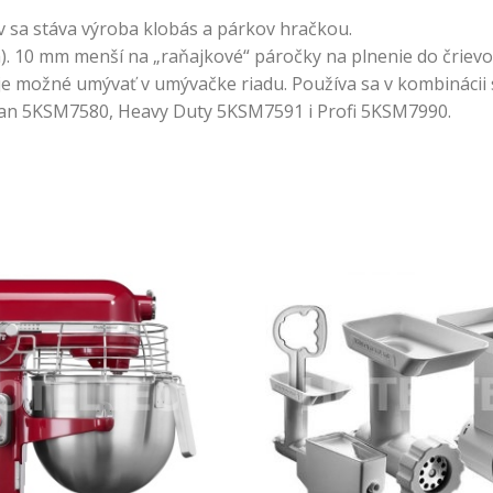
v sa stáva výroba klobás a párkov hračkou.
 10 mm menší na „raňajkové“ páročky na plnenie do črievok.
o je možné umývať v umývačke riadu. Používa sa v kombinác
san 5KSM7580, Heavy Duty 5KSM7591 i Profi 5KSM7990.