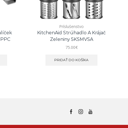
Príslušenstvo
alíček
KitchenAid Strúhadlo A Krájač
H
FPPC
Zeleniny 5KSMVSA
75.00
€
PRIDAŤ DO KOŠÍKA