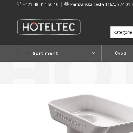
+421 48 414 50 10
Partizánska cesta 116A, 974 01 
itou a preto vám prinášame vernostné zľavy!
Viac...
Sortiment
Úvod