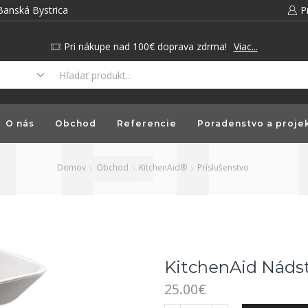
Banská Bystrica
P
Pri nákupe nad 100€ doprava zdrma!
Viac...
O nás
Obchod
Referencie
Poradenstvo a proje
Domov
Obchod
KitchenAid®
Príslušenstvo
KitchenAid Nádst
25.00
€