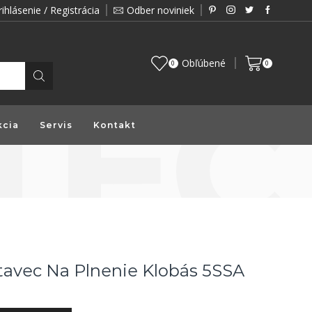
rihlásenie / Registrácia
Odber noviniek
Zákazník je pre nás prioritou a preto vám prin
Obľúbené
0
0
kcia
Servis
Kontakt
avec Na Plnenie Klobás 5SSA