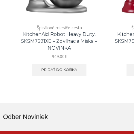
Špirálové miesiče cesta
Š
KitchenAid Robot Heavy Duty,
Kitche
5KSM7591XE – Zdvíhacia Miska –
5KSM799
NOVINKA
949.00
€
PRIDAŤ DO KOŠÍKA
Odber Noviniek