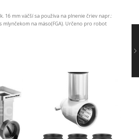
 16 mm väčší sa používa na plnenie čriev napr.:
ii s mlynčekom na mäso(FGA). Určeno pro robot