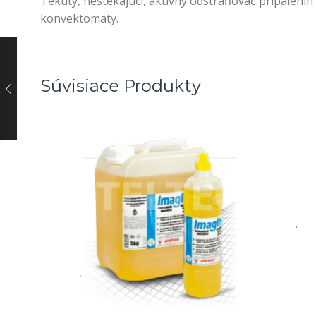
Tekutý, nestekajúci, aktívny odstraňovač pripálenín
konvektomaty.
Súvisiace Produkty