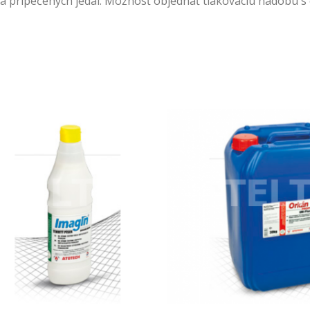
 a pripečených jedál. Možnosť objednať tlakovaciu nádobu s 