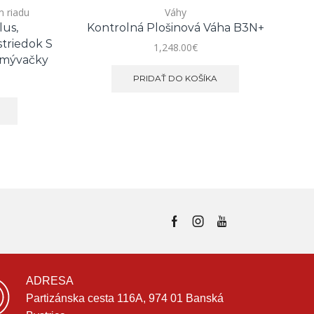
 riadu
Váhy
us,
Kontrolná Plošinová Váha B3N+
Ob
triedok S
1,248.00
€
Umývačky
PRIDAŤ DO KOŠÍKA
ADRESA
Partizánska cesta 116A, 974 01 Banská