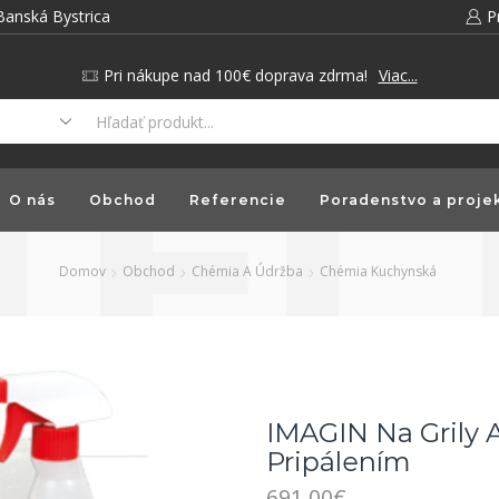
Banská Bystrica
P
Pri nákupe nad 100€ doprava zdrma!
Viac...
O nás
Obchod
Referencie
Poradenstvo a proje
Domov
Obchod
Chémia A Údržba
Chémia Kuchynská
IMAGIN Na Grily
Pripálením
691.00
€