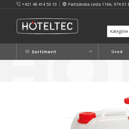
+421 48 414 50 10
Partizánska cesta 116A, 974 01 
itou a preto vám prinášame vernostné zľavy!
Viac...
Sortiment
Úvod