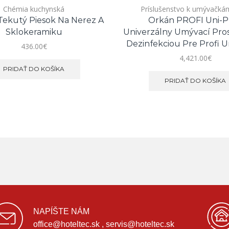
Chémia kuchynská
Príslušenstvo k umývačkám
ekutý Piesok Na Nerez A
Orkán PROFI Uni-Pl
Sklokeramiku
Univerzálny Umývací Pros
Dezinfekciou Pre Profi 
436.00
€
4,421.00
€
PRIDAŤ DO KOŠÍKA
PRIDAŤ DO KOŠÍKA
NAPÍŠTE NÁM
office@hoteltec.sk , servis@hoteltec.sk