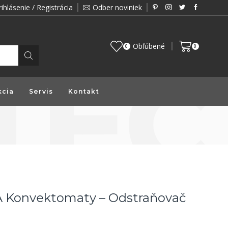
rihlásenie / Registrácia
Odber noviniek
Zákazník je pre nás prioritou a preto vám prin
Obľúbené
0
0
kcia
Servis
Kontakt
 A Konvektomaty – Odstraňovač