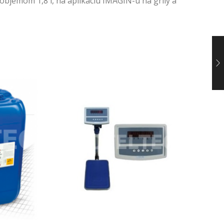
objemom 1,8 l, na aplikáciu IMAGIN-u na grily a