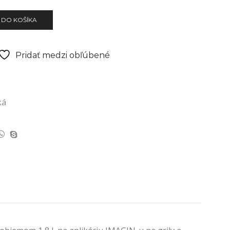
 DO KOŠÍKA
Pridať medzi obľúbené
ká