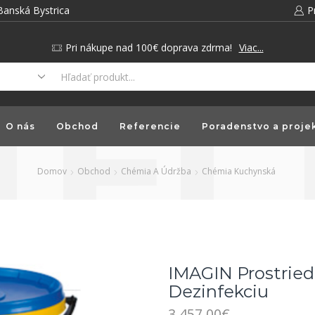
Banská Bystrica
P
Pri nákupe nad 100€ doprava zdrma!
Viac...
O nás
Obchod
Referencie
Poradenstvo a proje
Domov
Obchod
Chémia A Údržba
Chémia Kuchynská
IMAGIN Prostrie
Dezinfekciu
3,457.00
€