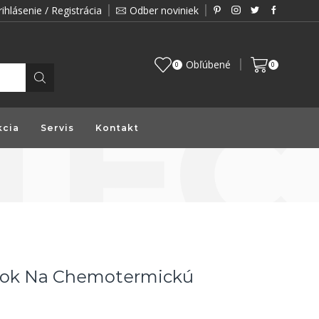
rihlásenie / Registrácia
Odber noviniek
Zákazník je pre nás prioritou a preto vám prin
Obľúbené
0
0
kcia
Servis
Kontakt
dok Na Chemotermickú