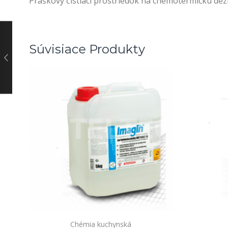
Práškový čistiaci prostriedok na chemotermickú de
Súvisiace Produkty
Chémia kuchynská