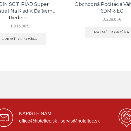
GIN SC 11 RIAD Super
Obchodná Počítacia Vá
trát Na Riad K Ďaľšiemu
6DMR-EC
Riedeniu
3,288.00
€
1,016.00
€
PRIDAŤ DO KOŠÍKA
PRIDAŤ DO KOŠÍKA
NAPÍŠTE NÁM
office@hoteltec.sk , servis@hoteltec.sk