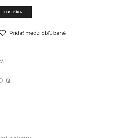
 DO KOŠÍKA
Pridať medzi obľúbené
ká