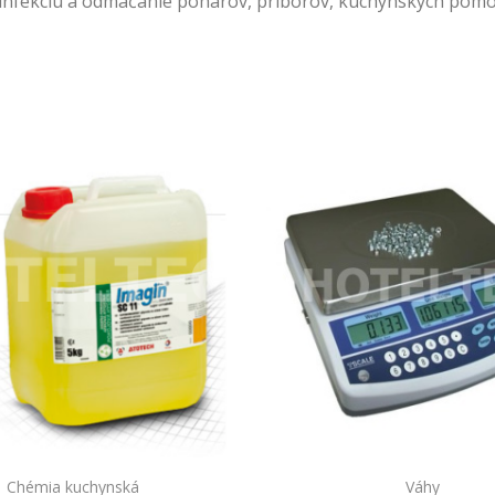
zinfekciu a odmáčanie pohárov, príborov, kuchynských pomô
Chémia kuchynská
Váhy