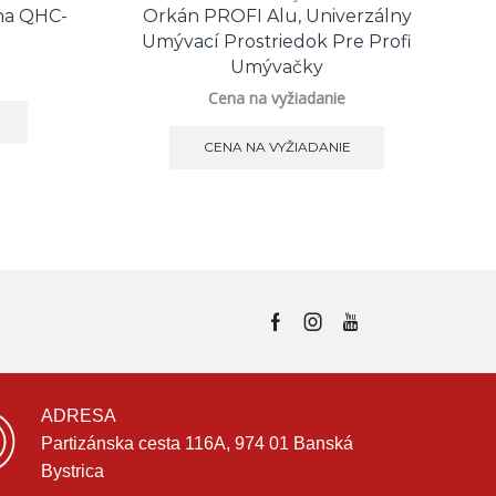
ha QHC-
Orkán PROFI Alu, Univerzálny
P
Umývací Prostriedok Pre Profi
Umývačky
Cena na vyžiadanie
CENA NA VYŽIADANIE
ADRESA
Partizánska cesta 116A, 974 01 Banská
Bystrica