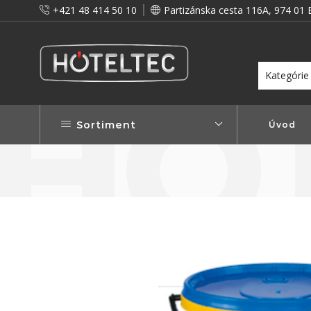
+421 48 414 50 10
Partizánska cesta 116A, 974 01 
itou a preto vám prinášame vernostné zľavy!
Viac...
Sortiment
Úvod