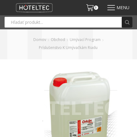
MENU
0
Domov
Obchod
Umývací Program
Príslušenstvo K Umývačkám Riadu