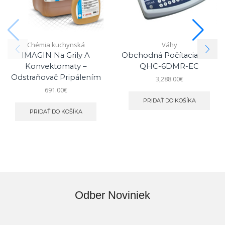
Chémia kuchynská
Váhy
IMAGIN Na Grily A
Obchodná Počítacia Váha
Konvektomaty –
QHC-6DMR-EC
Odstraňovač Pripálením
3,288.00
€
691.00
€
PRIDAŤ DO KOŠÍKA
PRIDAŤ DO KOŠÍKA
Odber Noviniek