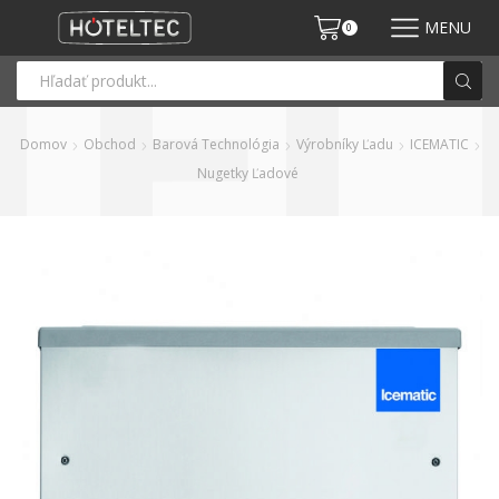
MENU
0
Domov
Obchod
Barová Technológia
Výrobníky Ľadu
ICEMATIC
Nugetky Ľadové