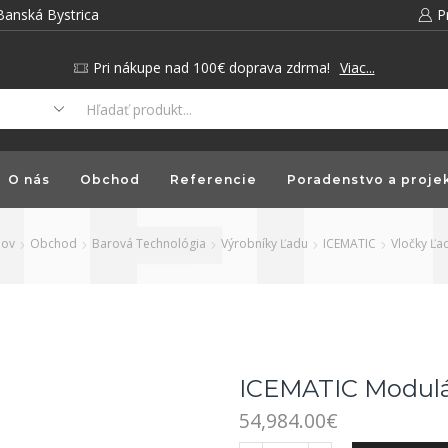
Banská Bystrica
P
Pri nákupe nad 100€ doprava zdrma!
Viac...
O nás
Obchod
Referencie
Poradenstvo a proje
ov
Obchod
Barová Technológia
Výrobníky Ľadu
ICEMATIC
Vločky Ľa
ICEMATIC Modulá
54,984.00
€