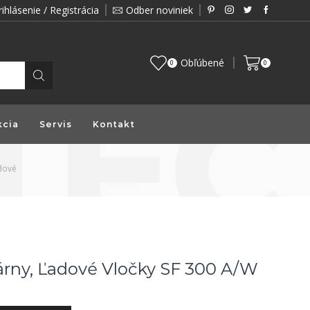
rihlásenie / Registrácia
Odber noviniek
Zákazník je pre nás prioritou a preto vám prin
Obľúbené
0
0
kcia
Servis
Kontakt
dové
rny, Ľadové Vločky SF 300 A/W