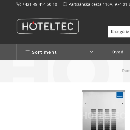
+421 48 414 50 10
Partizánska cesta 116A, 974 01 
itou a preto vám prinášame vernostné zľavy!
Viac...
Sortiment
Úvod
Dom