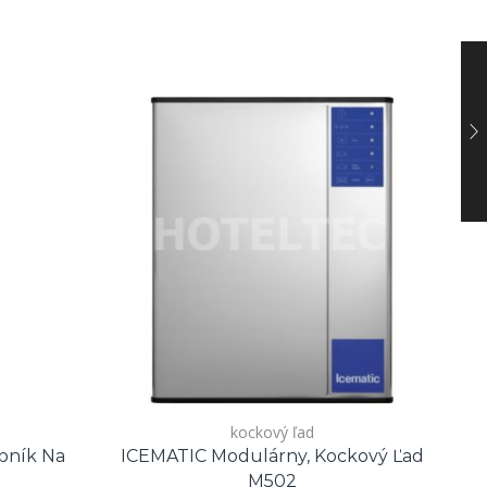
kockový ľad
bník Na
ICEMATIC Modulárny, Kockový Ľad
Vý
M502