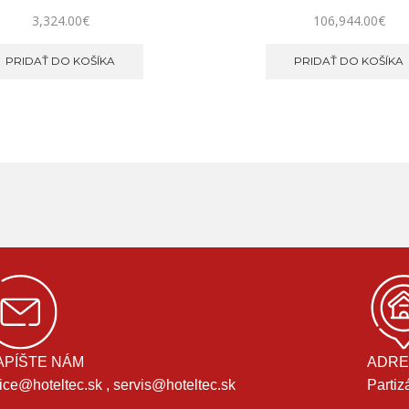
3,324.00
€
106,944.00
€
PRIDAŤ DO KOŠÍKA
PRIDAŤ DO KOŠÍKA
APÍŠTE NÁM
ADRE
fice@hoteltec.sk , servis@hoteltec.sk
Partiz