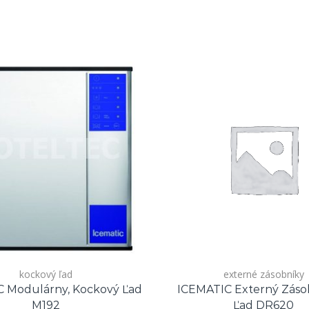
kockový ľad
externé zásobníky
 Modulárny, Kockový Ľad
ICEMATIC Externý Záso
M192
Ľad DR620