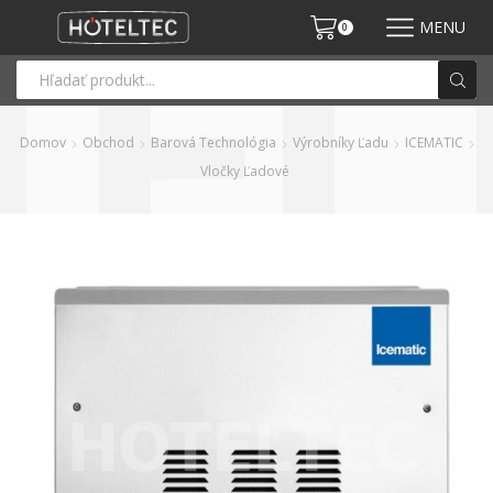
MENU
0
Domov
Obchod
Barová Technológia
Výrobníky Ľadu
ICEMATIC
Vločky Ľadové