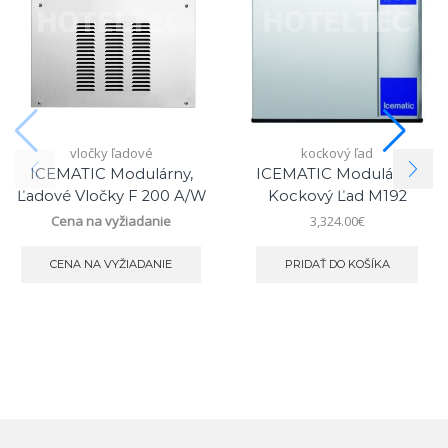
vločky ľadové
kockový ľad
ICEMATIC Modulárny,
ICEMATIC Modulárny,
Ľadové Vločky F 200 A/W
Kockový Ľad M192
Cena na vyžiadanie
3,324.00
€
CENA NA VYŽIADANIE
PRIDAŤ DO KOŠÍKA