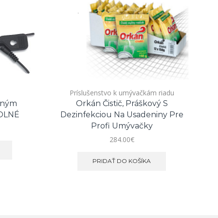
Príslušenstvo k umývačkám riadu
čným
Orkán Čistič, Práškový S
P
ROLNÉ
Dezinfekciou Na Usadeniny Pre
Profi Umývačky
284.00
€
PRIDAŤ DO KOŠÍKA