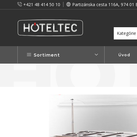
+421 48 414 50 10
Partizánska cesta 116A, 974 01 
itou a preto vám prinášame vernostné zľavy!
Viac...
Sortiment
Úvod