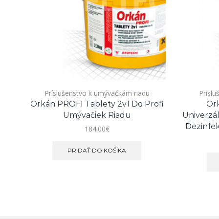
Príslušenstvo k umývačkám riadu
Prísl
Orkán PROFI Tablety 2v1 Do Profi
Or
Umývačiek Riadu
Univerzá
Dezinfe
184.00
€
PRIDAŤ DO KOŠÍKA