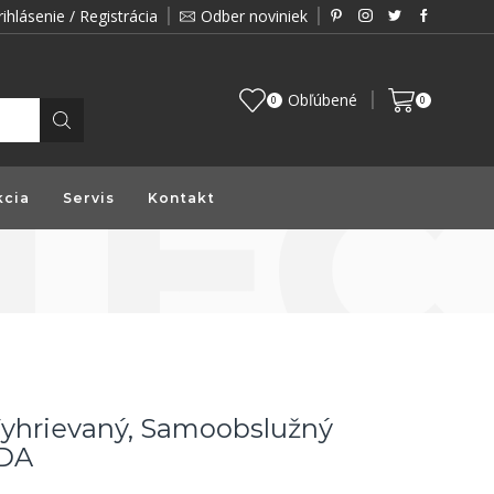
rihlásenie / Registrácia
Odber noviniek
Zákazník je pre nás prioritou a preto vám prin
Obľúbené
0
0
kcia
Servis
Kontakt
hrievaný, Samoobslužný
DA