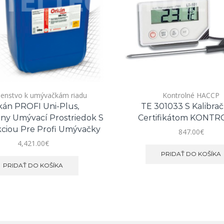
ušenstvo k umývačkám riadu
Kontrolné HACCP
kán PROFI Uni-Plus,
TE 301033 S Kalibra
lny Umývací Prostriedok S
Certifikátom KONT
kciou Pre Profi Umývačky
847.00
€
4,421.00
€
PRIDAŤ DO KOŠÍKA
PRIDAŤ DO KOŠÍKA