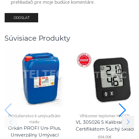
prehliadači pre moje budúce komentáre.
Súvisiace Produkty
Príslušenstvo k umývačkám
Vlhkomer teplomer HACCP
riadu
VL 305026 S Kalibračným
Orkán PROFI Uni-Plus,
Certifikátom Suchý Sklad
Univerzálny Umývací
694.00
€