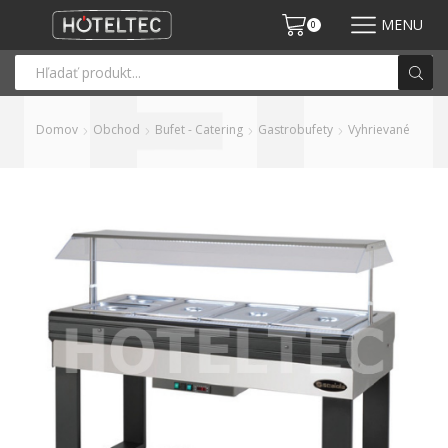
MENU
0
Domov
Obchod
Bufet - Catering
Gastrobufety
Vyhrievané