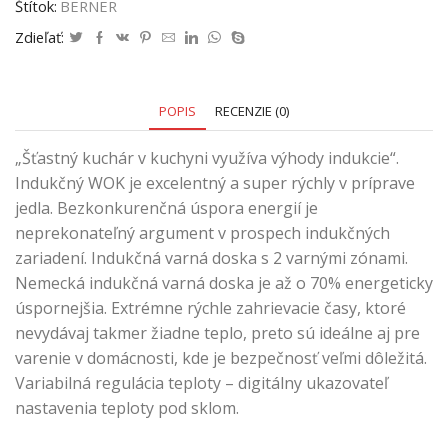
Štítok:
BERNER
Zdieľať:
POPIS
RECENZIE (0)
„Šťastný kuchár v kuchyni využíva výhody indukcie“.
Indukčný WOK je excelentný a super rýchly v príprave
jedla. Bezkonkurenčná úspora energií je
neprekonateľný argument v prospech indukčných
zariadení. Indukčná varná doska s 2 varnými zónami.
Nemecká indukčná varná doska je až o 70% energeticky
úspornejšia. Extrémne rýchle zahrievacie časy, ktoré
nevydávaj takmer žiadne teplo, preto sú ideálne aj pre
varenie v domácnosti, kde je bezpečnosť veľmi dôležitá.
Variabilná regulácia teploty – digitálny ukazovateľ
nastavenia teploty pod sklom.