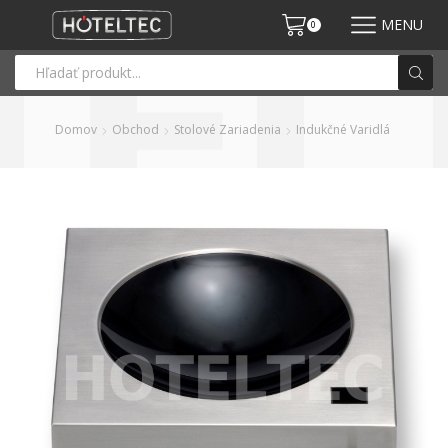
MENU
0
Domov
Obchod
Stolové Zariadenia
Indukčné Varidlá