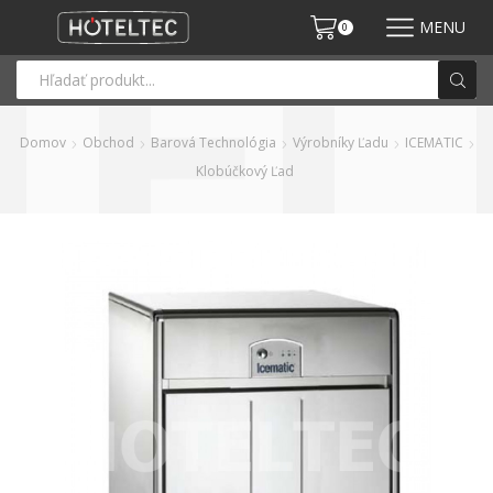
MENU
0
Domov
Obchod
Barová Technológia
Výrobníky Ľadu
ICEMATIC
Klobúčkový Ľad