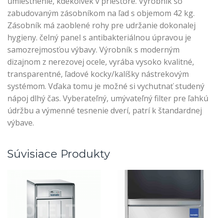
umiestnenie, kdekoľvek v priestore. Výrobník so
zabudovaným zásobníkom na ľad s objemom 42 kg.
Zásobník má zaoblené rohy pre udržanie dokonalej
hygieny. čelný panel s antibakteriálnou úpravou je
samozrejmosťou výbavy. Výrobník s moderným
dizajnom z nerezovej ocele, vyrába vysoko kvalitné,
transparentné, ľadové kocky/kalíšky nástrekovým
systémom. Vďaka tomu je možné si vychutnať studený
nápoj dlhý čas. Vyberateľný, umývateľný filter pre ľahkú
údržbu a výmenné tesnenie dverí, patrí k štandardnej
výbave.
Súvisiace Produkty