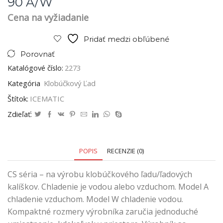
90 A/W
Cena na vyžiadanie
Pridať medzi obľúbené
Porovnať
Katalógové číslo:
2273
Kategória
Klobúčkový Ľad
Štítok:
ICEMATIC
Zdieľať:
POPIS
RECENZIE (0)
CS séria – na výrobu klobúčkového ľadu/ľadových
kalíškov. Chladenie je vodou alebo vzduchom. Model A
chladenie vzduchom. Model W chladenie vodou.
Kompaktné rozmery výrobníka zaručia jednoduché