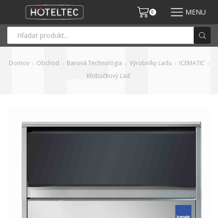
MENU
0
Domov
Obchod
Barová Technológia
Výrobníky Ľadu
ICEMATIC
Klobúčkový Ľad