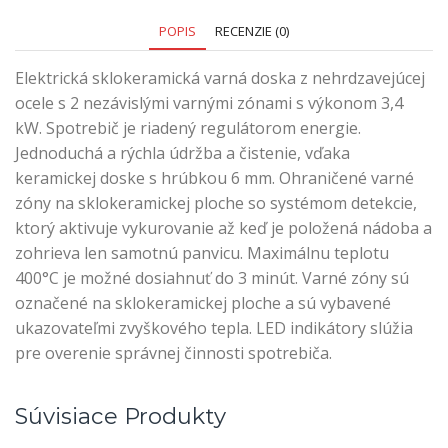
POPIS
RECENZIE (0)
Elektrická sklokeramická varná doska z nehrdzavejúcej
ocele s 2 nezávislými varnými zónami s výkonom 3,4
kW. Spotrebič je riadený regulátorom energie.
Jednoduchá a rýchla údržba a čistenie, vďaka
keramickej doske s hrúbkou 6 mm. Ohraničené varné
zóny na sklokeramickej ploche so systémom detekcie,
ktorý aktivuje vykurovanie až keď je položená nádoba a
zohrieva len samotnú panvicu. Maximálnu teplotu
400°C je možné dosiahnuť do 3 minút. Varné zóny sú
označené na sklokeramickej ploche a sú vybavené
ukazovateľmi zvyškového tepla. LED indikátory slúžia
pre overenie správnej činnosti spotrebiča.
Súvisiace Produkty