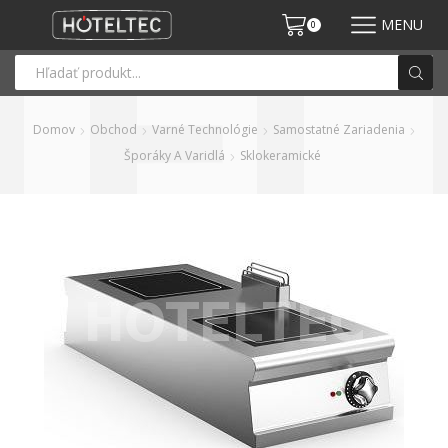
MENU
0
Domov
Obchod
Varné Technológie
Samostatné Zariadenia
Šporáky A Varidlá
Sklokeramické