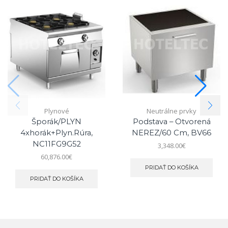
Plynové
Neutrálne prvky
Šporák/PLYN
Podstava – Otvorená
4xhorák+plyn.rúra,
NEREZ/60 Cm, BV66
NC11FG9G52
3,348.00
€
60,876.00
€
PRIDAŤ DO KOŠÍKA
PRIDAŤ DO KOŠÍKA