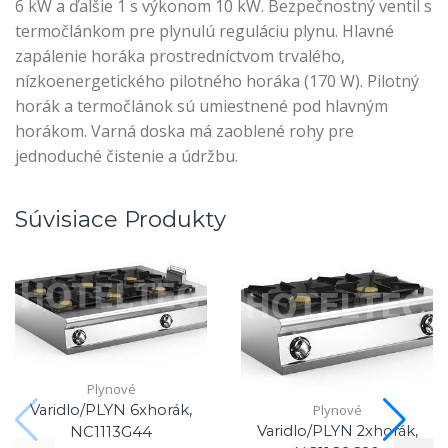
6 kW a ďalšie 1 s výkonom 10 kW. Bezpečnostný ventil s
termočlánkom pre plynulú reguláciu plynu. Hlavné
zapálenie horáka prostredníctvom trvalého,
nízkoenergetického pilotného horáka (170 W). Pilotný
horák a termočlánok sú umiestnené pod hlavným
horákom. Varná doska má zaoblené rohy pre
jednoduché čistenie a údržbu.
Súvisiace Produkty
Plynové
Plynové
Varidlo/PLYN 6xhorák,
Varidlo/PLYN 2xhorák,
NC1113G44