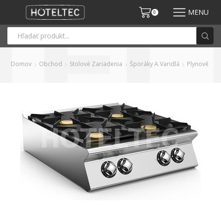
MENU
0
Domov
Obchod
Stolové Zariadenia
Šporáky A Varidlá
Plynové