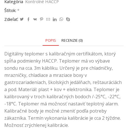
Kategória
Kontrolné HACCP
Štítok:
*
Zdieľať:
POPIS
RECENZIE (0)
Digitálny teplomer s kalibračným certifikátom, ktorý
spĺňa podmienky HACCP. Teplomer má vo výbave
sondu na cca. 3m kábliku. Určený je pre chladničky,
mrazničky, chladiace a mraziace boxy v
gastrozariadeniach, školských jedálňach, reštauráciách
a pod. Materiál: plast + kov + elektronika. Teplomer je
kalibrovaný v troch kalibračných bodoch /-25°C, -22°C,
-18°C. Teplomer má možnosť nastaviť teplotný alarm.
Kalibračné body je možné zmeniť podľa potreby
zákazníka. Termín vykonania kalibrácie je cca 2 týždne.
Možnosť zrýchlenej kalibrácie.