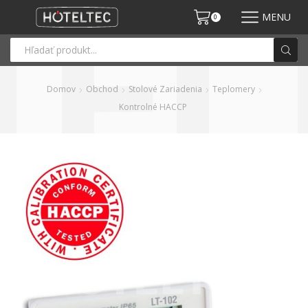
MENU
0
Domov
Obchod
Stolové Zariadenia
Teplomery
Kontrolné HACCP