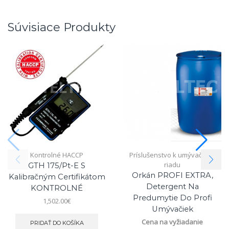
Súvisiace Produkty
Kontrolné HACCP
Príslušenstvo k umývačkám
riadu
GTH 175/Pt-E S
Orkán PROFI EXTRA,
Kalibračným Certifikátom
Detergent Na
KONTROLNÉ
Predumytie Do Profi
1,502.00
€
Umývačiek
Cena na vyžiadanie
PRIDAŤ DO KOŠÍKA