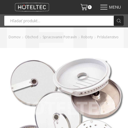
MENU
0
Domov
Obchod
Spracovanie Potravín
Roboty
Príslušenstvo