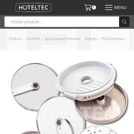
MENU
0
Domov
Obchod
Spracovanie Potravín
Roboty
Príslušenstvo