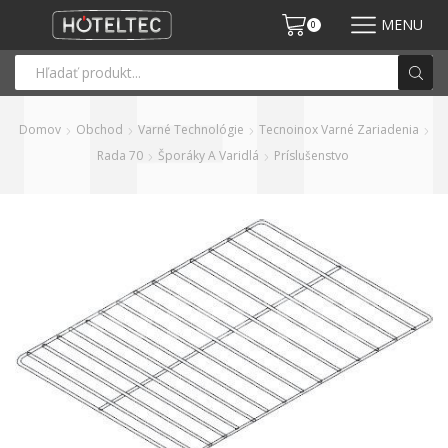
MENU
0
Domov
Obchod
Varné Technológie
Tecnoinox Varné Zariadenia
Rada 70
Šporáky A Varidlá
Príslušenstvo