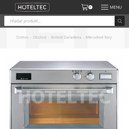
MENU
0
Domov
Obchod
Stolové Zariadenia
Mikrovlnné Rúry