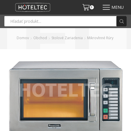
MENU
0
Domov
Obchod
Stolové Zariadenia
Mikrovlnné Rúry