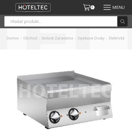
MENU
0
Domov
Obchod
Stolové Zariadenia
Opekacie Dosky
Elektrické