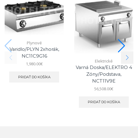
Plynové
Varidlo/PLYN 2xhorák,
NC11C9G16
Elektrické
1,980.00
€
Varná Doska/ELEKTRO 4
Zóny/podstava,
PRIDAŤ DO KOŠÍKA
NCT11V9E
56,508.00
€
PRIDAŤ DO KOŠÍKA