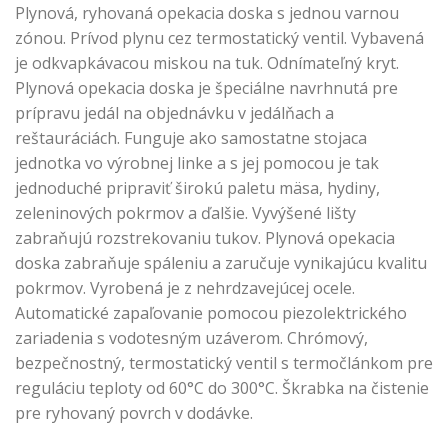
Plynová, ryhovaná opekacia doska s jednou varnou
zónou. Prívod plynu cez termostatický ventil. Vybavená
je odkvapkávacou miskou na tuk. Odnímateľný kryt.
Plynová opekacia doska je špeciálne navrhnutá pre
prípravu jedál na objednávku v jedálňach a
reštauráciách. Funguje ako samostatne stojaca
jednotka vo výrobnej linke a s jej pomocou je tak
jednoduché pripraviť širokú paletu mäsa, hydiny,
zeleninových pokrmov a ďalšie. Vyvýšené lišty
zabraňujú rozstrekovaniu tukov. Plynová opekacia
doska zabraňuje spáleniu a zaručuje vynikajúcu kvalitu
pokrmov. Vyrobená je z nehrdzavejúcej ocele.
Automatické zapaľovanie pomocou piezolektrického
zariadenia s vodotesným uzáverom. Chrómový,
bezpečnostný, termostatický ventil s termočlánkom pre
reguláciu teploty od 60°C do 300°C. Škrabka na čistenie
pre ryhovaný povrch v dodávke.