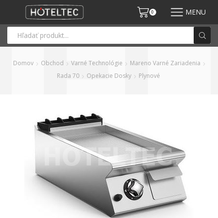
MENU
0
Domov
Obchod
Varné Technológie
Mareno Varné Zariadenia
Rada 70
Opekacie Dosky
Plynové