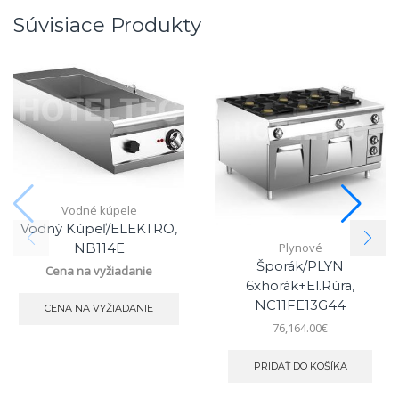
Súvisiace Produkty
Vodné kúpele
Vodný Kúpeľ/ELEKTRO,
Plynové
NB114E
Šporák/PLYN
Cena na vyžiadanie
6xhorák+el.rúra,
NC11FE13G44
CENA NA VYŽIADANIE
76,164.00
€
PRIDAŤ DO KOŠÍKA