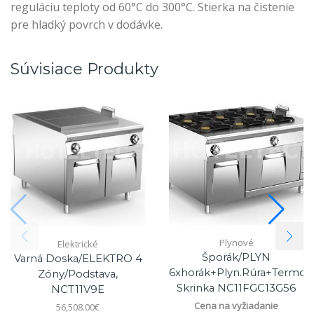
reguláciu teploty od 60°C do 300°C. Stierka na čistenie
pre hladký povrch v dodávke.
Súvisiace Produkty
Plynové
Elektrické
Šporák/PLYN
Varná Doska/ELEKTRO 4
6xhorák+plyn.rúra+termo
Zóny/podstava,
Skrinka NC11FGC13G56
NCT11V9E
Cena na vyžiadanie
56,508.00
€