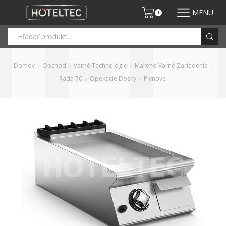
MENU
0
Domov
Obchod
Varné Technológie
Mareno Varné Zariadenia
Rada 70
Opekacie Dosky
Plynové