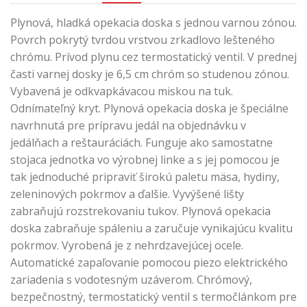
Plynová, hladká opekacia doska s jednou varnou zónou.
Povrch pokrytý tvrdou vrstvou zrkadlovo lešteného
chrómu. Prívod plynu cez termostatický ventil. V prednej
časti varnej dosky je 6,5 cm chróm so studenou zónou.
Vybavená je odkvapkávacou miskou na tuk.
Odnímateľný kryt. Plynová opekacia doska je špeciálne
navrhnutá pre prípravu jedál na objednávku v
jedálňach a reštauráciách. Funguje ako samostatne
stojaca jednotka vo výrobnej linke a s jej pomocou je
tak jednoduché pripraviť širokú paletu mäsa, hydiny,
zeleninových pokrmov a ďalšie. Vyvýšené lišty
zabraňujú rozstrekovaniu tukov. Plynová opekacia
doska zabraňuje spáleniu a zaručuje vynikajúcu kvalitu
pokrmov. Vyrobená je z nehrdzavejúcej ocele.
Automatické zapaľovanie pomocou piezo elektrického
zariadenia s vodotesným uzáverom. Chrómový,
bezpečnostný, termostatický ventil s termočlánkom pre