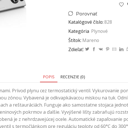
Porovnať
Katalógové číslo:
828
Kategória
Plynové
Štítok:
Mareno
Zdieľať:
POPIS
RECENZIE (0)
nami. Prívod plynu cez termostatický ventil. Vykurovanie 
enou zónou. Vybavená je odkvapkávacou miskou na tuk. Odním
ach a reštauráciách. Funguje ako samostatne stojaca jednotk
eleninových pokrmov a ďalšie. Vyvýšené lišty zabraňujú rozs
robená je z nehrdzavejúcej ocele. Automatické zapaľovanie 
ntil s termočlánkom pre reguláciu teploty od 60°C do 300°C.