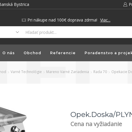
Banská Bystrica
P
Pri nákupe nad 100€ doprava zdrma!
Viac...
O nás
Obchod
Referencie
Poradenstvo a proje
hod
Varné Technológie
Mareno Varné Zariadenia
Rada 70
Opekacie D
Opek.doska/PLY
Cena na vyžiadanie