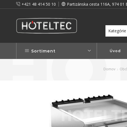
+421 48 414 50 10
Partizánska cesta 116A, 974 01 
itou a preto vám prinášame vernostné zľavy!
Viac...
Sortiment
Úvod
Domov
Obc