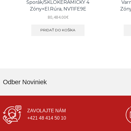
Šporák/SKLOKERAMICKÝ 4
Var
Zóny+el.rúra, NV11FE9E
Zóny
80,484.00
€
PRIDAŤ DO KOŠÍKA
Odber Noviniek
ZAVOLAJTE NÁM
+421 48 414 50 10