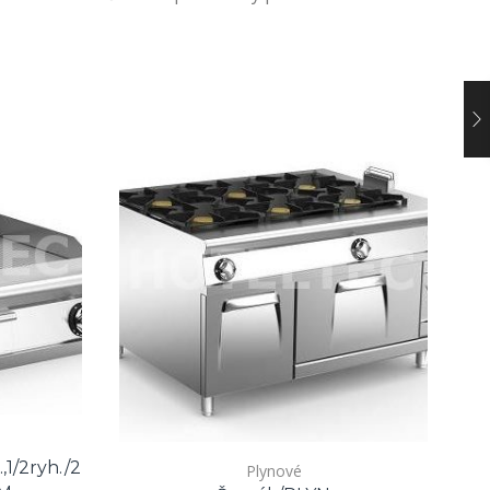
1/2ryh./2
Plynové