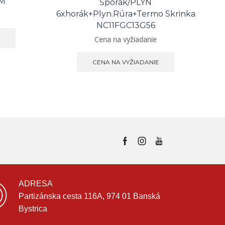
TM
Šporák/PLYN
6xhorák+plyn.rúra+termo Skrinka
NC11FGC13G56
E
Cena na vyžiadanie
CENA NA VYŽIADANIE
ADRESA
Partizánska cesta 116A, 974 01 Banská
Bystrica