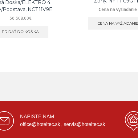
Zóny, NFT11C9G
ná Doska/ELEKTRO 4
/podstava, NCT11V9E
Cena na vyžiadanie
56,508.00
€
CENA NA VYŽIADANI
PRIDAŤ DO KOŠÍKA
NAPÍŠTE NÁM
office@hoteltec.sk , servis@hoteltec.sk