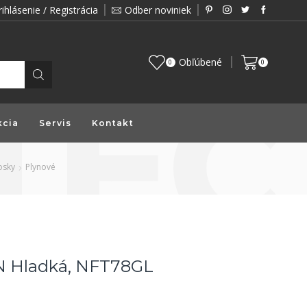
rihlásenie / Registrácia
Odber noviniek
Zákazník je pre nás prioritou a preto vám prin
Obľúbené
0
0
kcia
Servis
Kontakt
osky
Plynové
N Hladká, NFT78GL