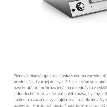
Plynová, hladká opekacia doska s dvoma varnými zó
prednej časti varnej dosky je 6,5 cm chróm so stud
navrhnutá pre prípravu jedál na objednávku v jedálň
jednoduché pripraviť širokú paletu mäsa, hydiny, z
spáleniu a zaručuje vynikajúcu kvalitu pokrmov. Vy
uzáverom. Chrómový, bezpečnostný, termostatický ve