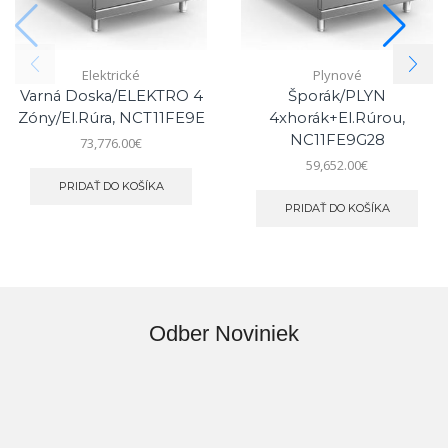
Elektrické
Plynové
Varná Doska/ELEKTRO 4
Šporák/PLYN
Zóny/el.rúra, NCT11FE9E
4xhorák+el.rúrou,
NC11FE9G28
73,776.00
€
59,652.00
€
PRIDAŤ DO KOŠÍKA
PRIDAŤ DO KOŠÍKA
Odber Noviniek