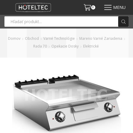
MENU
0
Domov
Obchod
Varné Technológie
Mareno Varné Zariadenia
Rada 70
Opekacie Dosky
Elektrické