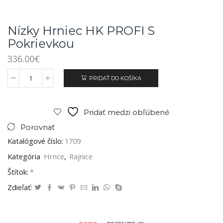
Nízky Hrniec HK PROFI S
Pokrievkou
336.00
€
PRIDAŤ DO KOŠÍKA
Pridať medzi obľúbené
Porovnať
Katalógové číslo:
1709
Kategória
Hrnce
,
Rajnice
Štítok:
*
Zdieľať: