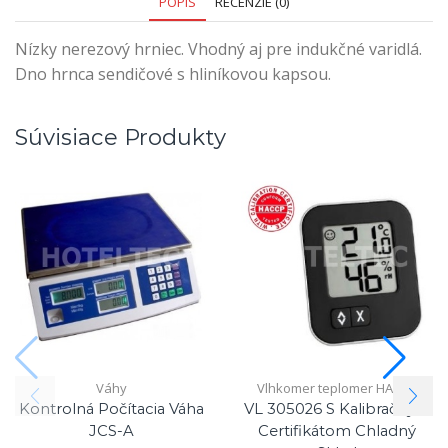
POPIS
RECENZIE (0)
Nízky nerezový hrniec. Vhodný aj pre indukčné varidlá.
Dno hrnca sendičové s hliníkovou kapsou.
Súvisiace Produkty
Váhy
Vlhkomer teplomer HACCP
Kontrolná Počítacia Váha
VL 305026 S Kalibračným
JCS-A
Certifikátom Chladný