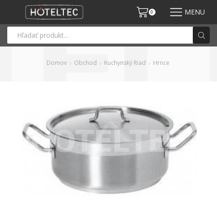
MENU
0
Domov
Obchod
Kuchynský Riad
Hrnce