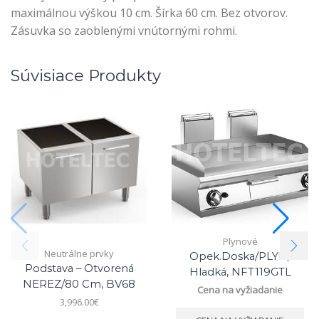
maximálnou výškou 10 cm. Šírka 60 cm. Bez otvorov.
Zásuvka so zaoblenými vnútornými rohmi.
Súvisiace Produkty
Plynové
Neutrálne prvky
Opek.doska/PLYN/
Podstava – Otvorená
Hladká, NFT119GTL
NEREZ/80 Cm, BV68
Cena na vyžiadanie
3,996.00
€