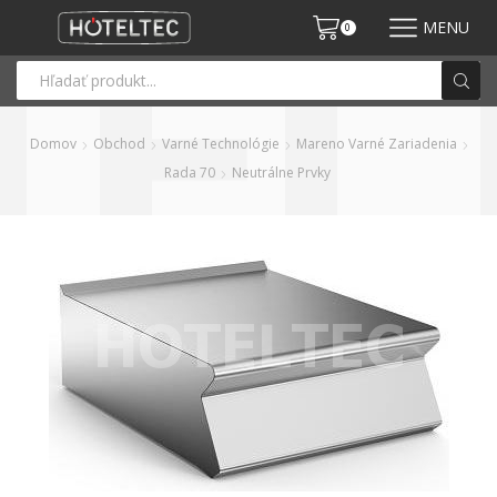
MENU
0
Domov
Obchod
Varné Technológie
Mareno Varné Zariadenia
Rada 70
Neutrálne Prvky