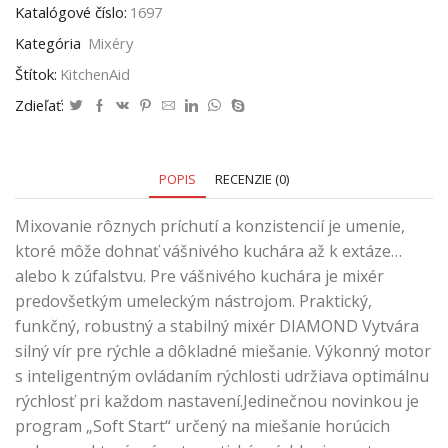
Katalógové číslo:
1697
Kategória
Mixéry
Štítok:
KitchenAid
Zdieľať:
POPIS
RECENZIE (0)
Mixovanie rôznych príchutí a konzistencií je umenie,
ktoré môže dohnať vášnivého kuchára až k extáze…
alebo k zúfalstvu. Pre vášnivého kuchára je mixér
predovšetkým umeleckým nástrojom. Praktický,
funkčný, robustný a stabilný mixér DIAMOND Vytvára
silný vír pre rýchle a dôkladné miešanie. Výkonný motor
s inteligentným ovládaním rýchlosti udržiava optimálnu
rýchlosť pri každom nastavení.Jedinečnou novinkou je
program „Soft Start“ určený na miešanie horúcich