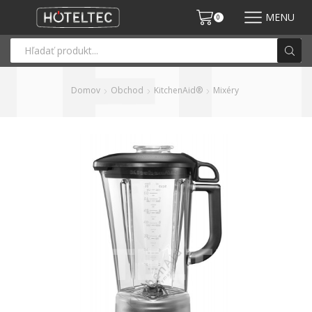
MENU
0
Domov
Obchod
KitchenAid®
Mixéry