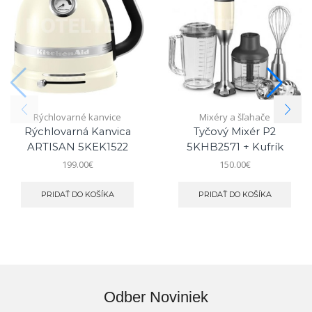
Rýchlovarné kanvice
Mixéry a šľahače
Rýchlovarná Kanvica
Tyčový Mixér P2
ARTISAN 5KEK1522
5KHB2571 + Kufrík
199.00
€
150.00
€
PRIDAŤ DO KOŠÍKA
PRIDAŤ DO KOŠÍKA
Odber Noviniek