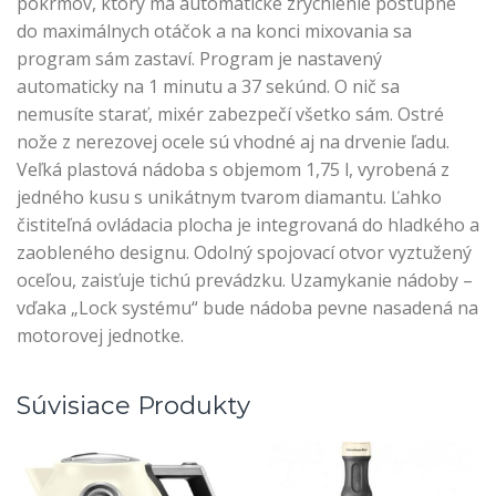
pokrmov, ktorý má automatické zrýchlenie postupne
do maximálnych otáčok a na konci mixovania sa
program sám zastaví. Program je nastavený
automaticky na 1 minutu a 37 sekúnd. O nič sa
nemusíte starať, mixér zabezpečí všetko sám. Ostré
nože z nerezovej ocele sú vhodné aj na drvenie ľadu.
Veľká plastová nádoba s objemom 1,75 l, vyrobená z
jedného kusu s unikátnym tvarom diamantu. Ľahko
čistiteľná ovládacia plocha je integrovaná do hladkého a
zaobleného designu. Odolný spojovací otvor vyztužený
oceľou, zaisťuje tichú prevádzku. Uzamykanie nádoby –
vďaka „Lock systému“ bude nádoba pevne nasadená na
motorovej jednotke.
Súvisiace Produkty