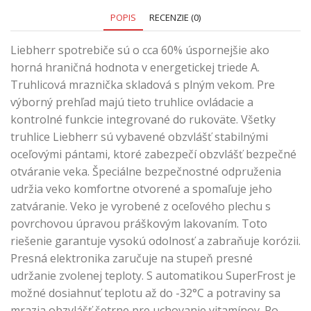
POPIS
RECENZIE (0)
Liebherr spotrebiče sú o cca 60% úspornejšie ako
horná hraničná hodnota v energetickej triede A.
Truhlicová mraznička skladová s plným vekom. Pre
výborný prehľad majú tieto truhlice ovládacie a
kontrolné funkcie integrované do rukoväte. Všetky
truhlice Liebherr sú vybavené obzvlášť stabilnými
oceľovými pántami, ktoré zabezpečí obzvlášť bezpečné
otváranie veka. Špeciálne bezpečnostné odpruženia
udržia veko komfortne otvorené a spomaľuje jeho
zatváranie. Veko je vyrobené z oceľového plechu s
povrchovou úpravou práškovým lakovaním. Toto
riešenie garantuje vysokú odolnosť a zabraňuje korózii.
Presná elektronika zaručuje na stupeň presné
udržanie zvolenej teploty. S automatikou SuperFrost je
možné dosiahnuť teplotu až do -32°C a potraviny sa
mrazia obzvlášť šetrne pre uchovanie vitamínov. Po