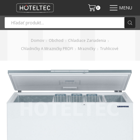
MENU
0
Domov
Obchod
Chladiace Zariadenia
Chladničky A Mrazničky PROFI
Mrazničky
Truhlicové