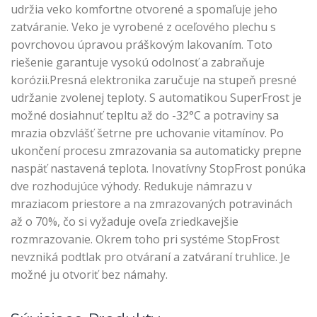
udržia veko komfortne otvorené a spomaľuje jeho
zatváranie. Veko je vyrobené z oceľového plechu s
povrchovou úpravou práškovým lakovaním. Toto
riešenie garantuje vysokú odolnosť a zabraňuje
korózii.Presná elektronika zaručuje na stupeň presné
udržanie zvolenej teploty. S automatikou SuperFrost je
možné dosiahnuť tepltu až do -32°C a potraviny sa
mrazia obzvlášť šetrne pre uchovanie vitamínov. Po
ukončení procesu zmrazovania sa automaticky prepne
naspäť nastavená teplota. Inovatívny StopFrost ponúka
dve rozhodujúce výhody. Redukuje námrazu v
mraziacom priestore a na zmrazovaných potravinách
až o 70%, čo si vyžaduje oveľa zriedkavejšie
rozmrazovanie. Okrem toho pri systéme StopFrost
nevzniká podtlak pro otváraní a zatváraní truhlice. Je
možné ju otvoriť bez námahy.