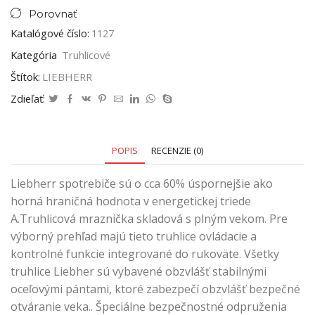
Porovnať
Katalógové číslo:
1127
Kategória
Truhlicové
Štítok:
LIEBHERR
Zdieľať:
POPIS
RECENZIE (0)
Liebherr spotrebiče sú o cca 60% úspornejšie ako
horná hraničná hodnota v energetickej triede
A.Truhlicová mraznička skladová s plným vekom. Pre
výborný prehľad majú tieto truhlice ovládacie a
kontrolné funkcie integrované do rukoväte. Všetky
truhlice Liebher sú vybavené obzvlášť stabilnými
oceľovými pántami, ktoré zabezpečí obzvlášť bezpečné
otváranie veka.. Špeciálne bezpečnostné odpruženia