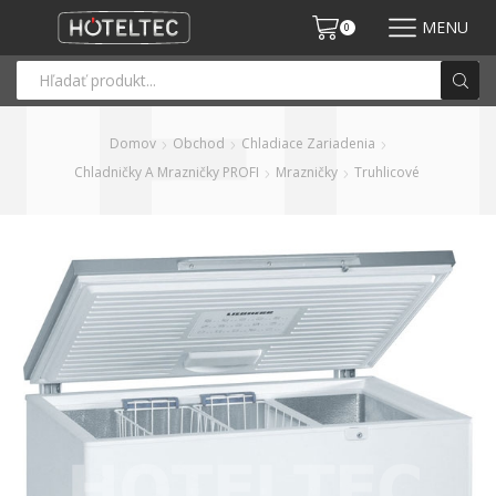
MENU
0
Domov
Obchod
Chladiace Zariadenia
Chladničky A Mrazničky PROFI
Mrazničky
Truhlicové