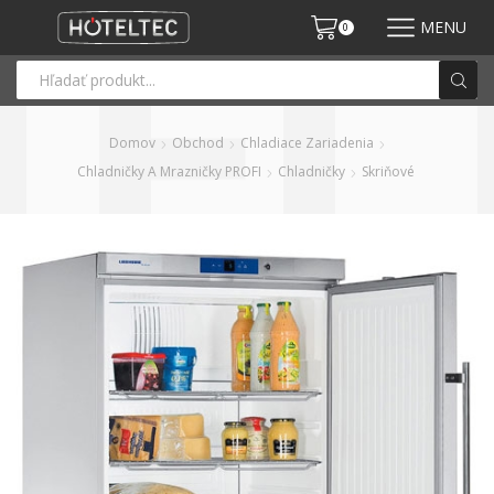
MENU
0
Domov
Obchod
Chladiace Zariadenia
Chladničky A Mrazničky PROFI
Chladničky
Skriňové