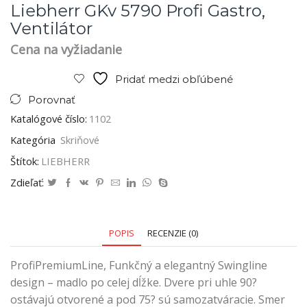
Liebherr GKv 5790 Profi Gastro,
Ventilátor
Cena na vyžiadanie
Pridať medzi obľúbené
Porovnať
Katalógové číslo:
1102
Kategória
Skriňové
Štítok:
LIEBHERR
Zdieľať:
POPIS
RECENZIE (0)
ProfiPremiumLine, Funkčný a elegantný Swingline
design – madlo po celej dĺžke. Dvere pri uhle 90?
ostávajú otvorené a pod 75? sú samozatváracie. Smer