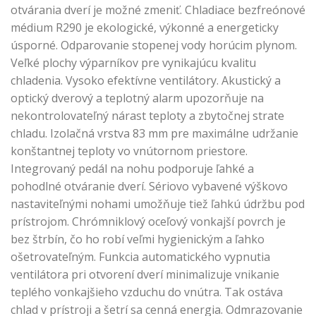
otvárania dverí je možné zmeniť. Chladiace bezfreónové
médium R290 je ekologické, výkonné a energeticky
úsporné. Odparovanie stopenej vody horúcim plynom.
Veľké plochy výparníkov pre vynikajúcu kvalitu
chladenia. Vysoko efektívne ventilátory. Akustický a
optický dverový a teplotný alarm upozorňuje na
nekontrolovateľný nárast teploty a zbytočnej strate
chladu. Izolačná vrstva 83 mm pre maximálne udržanie
konštantnej teploty vo vnútornom priestore.
Integrovaný pedál na nohu podporuje ľahké a
pohodlné otváranie dverí. Sériovo vybavené výškovo
nastaviteľnými nohami umožňuje tiež ľahkú údržbu pod
prístrojom. Chrómniklový oceľový vonkajší povrch je
bez štrbín, čo ho robí veľmi hygienickým a ľahko
ošetrovateľným. Funkcia automatického vypnutia
ventilátora pri otvorení dverí minimalizuje vnikanie
teplého vonkajšieho vzduchu do vnútra. Tak ostáva
chlad v prístroji a šetrí sa cenná energia. Odmrazovanie