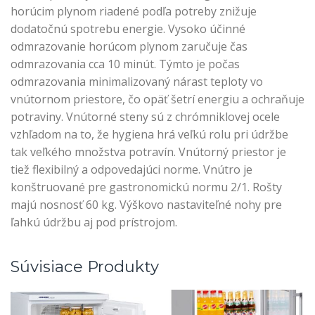
horúcim plynom riadené podľa potreby znižuje
dodatočnú spotrebu energie. Vysoko účinné
odmrazovanie horúcom plynom zaručuje čas
odmrazovania cca 10 minút. Týmto je počas
odmrazovania minimalizovaný nárast teploty vo
vnútornom priestore, čo opäť šetrí energiu a ochraňuje
potraviny. Vnútorné steny sú z chrómniklovej ocele
vzhľadom na to, že hygiena hrá veľkú rolu pri údržbe
tak veľkého množstva potravín. Vnútorný priestor je
tiež flexibilný a odpovedajúci norme. Vnútro je
konštruované pre gastronomickú normu 2/1. Rošty
majú nosnosť 60 kg. Výškovo nastaviteľné nohy pre
ľahkú údržbu aj pod prístrojom.
Súvisiace Produkty