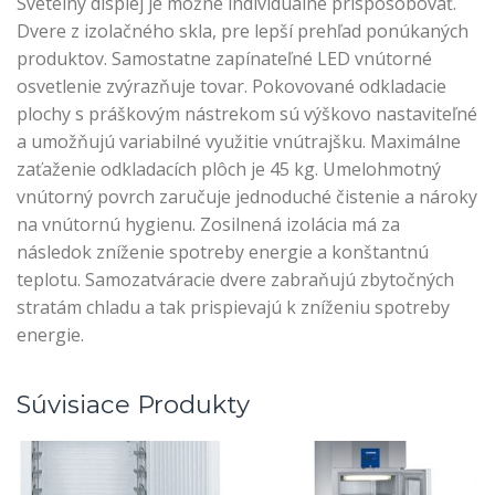
Svetelný displej je možné individuálne prispôsobovať.
Dvere z izolačného skla, pre lepší prehľad ponúkaných
produktov. Samostatne zapínateľné LED vnútorné
osvetlenie zvýrazňuje tovar. Pokovované odkladacie
plochy s práškovým nástrekom sú výškovo nastaviteľné
a umožňujú variabilné využitie vnútrajšku. Maximálne
zaťaženie odkladacích plôch je 45 kg. Umelohmotný
vnútorný povrch zaručuje jednoduché čistenie a nároky
na vnútornú hygienu. Zosilnená izolácia má za
následok zníženie spotreby energie a konštantnú
teplotu. Samozatváracie dvere zabraňujú zbytočných
stratám chladu a tak prispievajú k zníženiu spotreby
energie.
Súvisiace Produkty