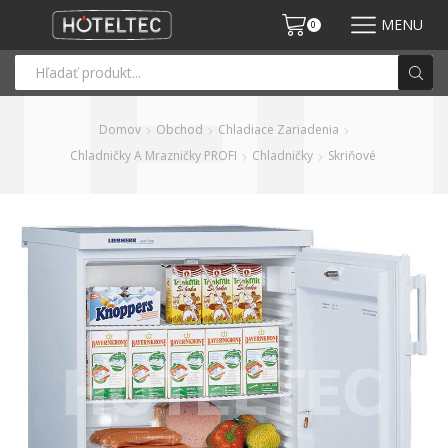
MENU
0
Domov
Obchod
Chladiace Zariadenia
Chladničky A Mrazničky PROFI
Chladničky
Skriňové