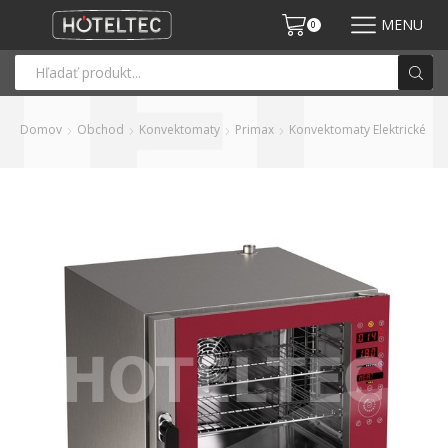
MENU
0
Domov
Obchod
Konvektomaty
Primax
Konvektomaty Elektrické