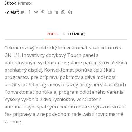
Štítok:
Primax
Zdieľať:
POPIS
RECENZIE (0)
Celonerezový elektrický konvektomat s kapacitou 6 x
GN 1/1. Inovatívny dotykový Touch panel s
patentovaným systémom regulácie parametrov. Velký a
prehľadný displej. Konvektomat ponúka celú škálu
programov pre prípravu pokrmov a dáva možnosť
uložiť si až 99 programov a každý program v 4 krokoch.
Konvektomat ponúka aj program odloženého varenia.
Vysoký výkon a 2 dvojrýchlostný ventilátor s
automatickým spätným chodom dokáže výrazne skrátiť
čas prípravy a v neposlednom rade zaistí rovnomerné
varenie.