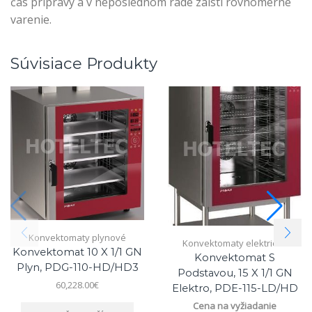
čas prípravy a v neposlednom rade zaistí rovnomerné
varenie.
Súvisiace Produkty
Konvektomaty plynové
Konvektomaty elektrické
Konvektomat 10 X 1/1 GN
Konvektomat S
Plyn, PDG-110-HD/HD3
Podstavou, 15 X 1/1 GN
60,228.00
€
Elektro, PDE-115-LD/HD
Cena na vyžiadanie