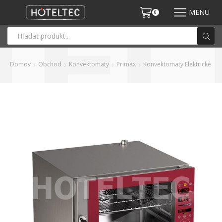
MENU
0
Domov
Obchod
Konvektomaty
Primax
Konvektomaty Elektrické