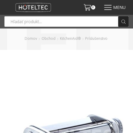
MENU
0
Domov
Obchod
KitchenAid®
Príslušenstvo