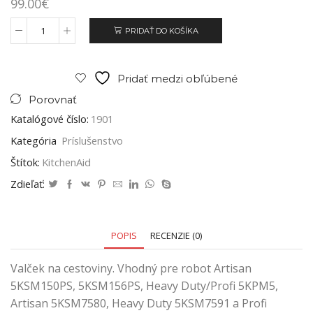
99.00
€
PRIDAŤ DO KOŠÍKA
Pridať medzi obľúbené
Porovnať
Katalógové číslo:
1901
Kategória
Príslušenstvo
Štítok:
KitchenAid
Zdieľať:
POPIS
RECENZIE (0)
Valček na cestoviny. Vhodný pre robot Artisan
5KSM150PS, 5KSM156PS, Heavy Duty/Profi 5KPM5,
Artisan 5KSM7580, Heavy Duty 5KSM7591 a Profi